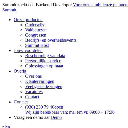
Summit zoekt een Backend Developer
Voor onze ambitieuze plannen
Summit
Onze producten
Onderwijs
Vakbeurzen
Congressen
Bedrijfs- en overheidsevents
Summit Host
Jouw voordelen
Bescherming van data
Persoonlijke service
Oplossingen op maat
Overig
Over ons
Klantervaringen
Veel gestelde vragen
Vacatures
Contact
Contact
(030) 230 79 40
open
Wij zijn bereikbaar van: ma. t/m vr. 09:00 – 17:30
Vraag een demo aan
Demo
nl
en