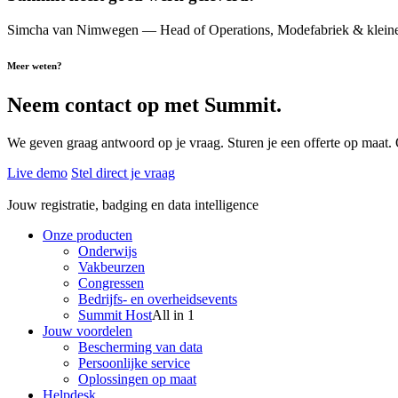
Simcha van Nimwegen
— Head of Operations, Modefabriek & kleine
Meer weten?
Neem contact op met Summit.
We geven graag antwoord op je vraag. Sturen je een offerte op maat.
Live demo
Stel direct je vraag
Jouw registratie, badging en data intelligence
Onze producten
Onderwijs
Vakbeurzen
Congressen
Bedrijfs- en overheidsevents
Summit Host
All in 1
Jouw voordelen
Bescherming van data
Persoonlijke service
Oplossingen op maat
Helpdesk