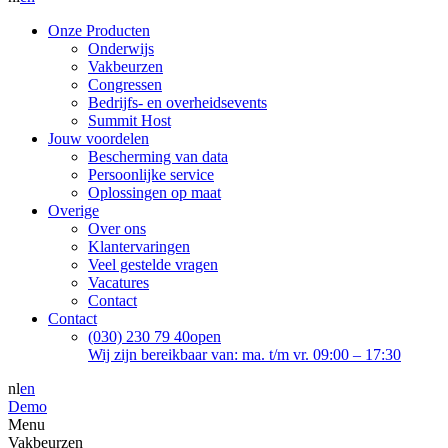
Onze Producten
Onderwijs
Vakbeurzen
Congressen
Bedrijfs- en overheidsevents
Summit Host
Jouw voordelen
Bescherming van data
Persoonlijke service
Oplossingen op maat
Overige
Over ons
Klantervaringen
Veel gestelde vragen
Vacatures
Contact
Contact
(030) 230 79 40
open
Wij zijn bereikbaar van: ma. t/m vr. 09:00 – 17:30
nl
en
Demo
Menu
Vakbeurzen