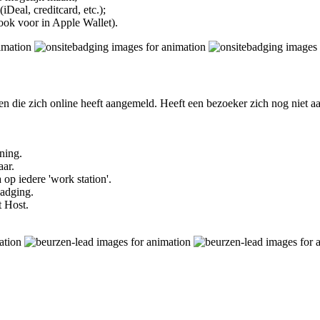
iDeal, creditcard, etc.);
ook voor in Apple Wallet).
n die zich online heeft aangemeld. Heeft een bezoeker zich nog niet a
ning.
aar.
p iedere 'work station'.
badging.
t Host.